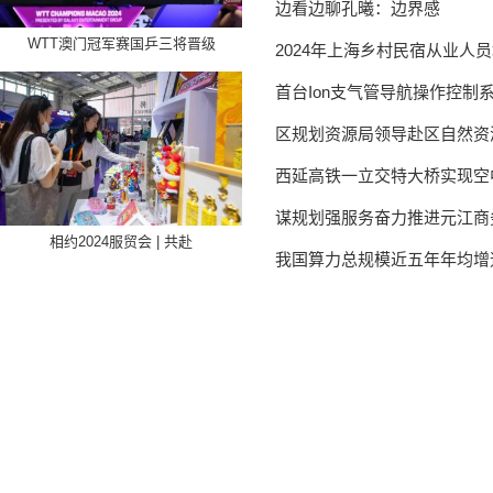
边看边聊孔曦：边界感
WTT澳门冠军赛国乒三将晋级
2024年上海乡村民宿从业人
首台Ion支气管导航操作控制
区规划资源局领导赴区自然资
西延高铁一立交特大桥实现空
谋规划强服务奋力推进元江商
相约2024服贸会 | 共赴
我国算力总规模近五年年均增