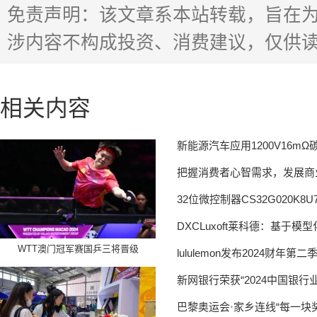
免责声明：该文章系本站转载，旨在
涉内容不构成投资、消费建议，仅供
相关内容
新能源汽车应用1200V16m
把握消费者心智需求，发展商
32位微控制器CS32G020K
DXCLuxoft莱科德：基于
WTT澳门冠军赛国乒三将晋级
lululemon发布2024财
新网银行荣获“2024中国银行
巴黎奥运会·家乡连线“每一