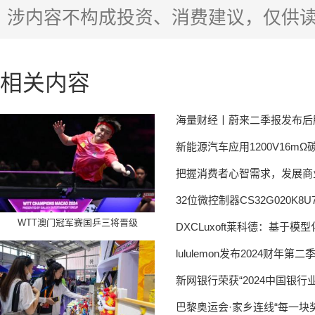
涉内容不构成投资、消费建议，仅供
相关内容
海量财经丨蔚来二季报发布后股
新能源汽车应用1200V16m
把握消费者心智需求，发展商
32位微控制器CS32G020K
WTT澳门冠军赛国乒三将晋级
DXCLuxoft莱科德：基于
lululemon发布2024财
新网银行荣获“2024中国银行
巴黎奥运会·家乡连线“每一