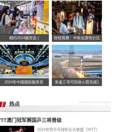
相约2024服贸会 |
财经观察：中秋出游性价比
2024年中国国际服务贸
朱雀三号可回收火箭完成1
热点
WTT澳门冠军赛国乒三将晋级
2024世界乒乓球职业大联盟（WTT）