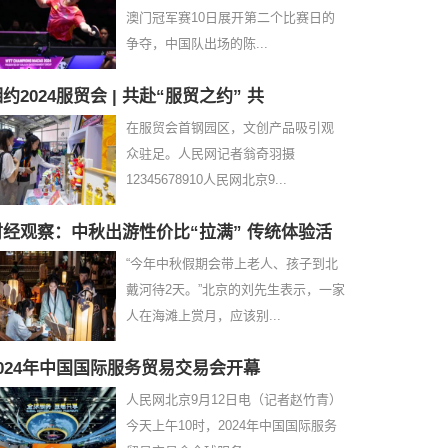
澳门冠军赛10日展开第二个比赛日的
争夺，中国队出场的陈...
约2024服贸会 | 共赴“服贸之约” 共
在服贸会首钢园区，文创产品吸引观
众驻足。人民网记者翁奇羽摄
12345678910人民网北京9...
财经观察：中秋出游性价比“拉满” 传统体验活
“今年中秋假期会带上老人、孩子到北
戴河待2天。”北京的刘先生表示，一家
人在海滩上赏月，应该别...
2024年中国国际服务贸易交易会开幕
人民网北京9月12日电（记者赵竹青）
今天上午10时，2024年中国国际服务