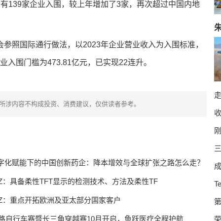
有139家企业入围，较上年增加了3家，再次超过中国内地
参照国际通行做法，以2023年企业营业收入为入围标准，
业入围门槛为473.81亿元，已实现22连升。
所涉内容不构成投资、消费建议，仅供读者参考。
收
字化赋能下的中国创新药企：降本增效与全球扩张之路怎么走？
成
.SZ：具备柔性TFT显示的检测技术、方法及柔性TF
T
9.SZ：重点开拓欧洲及亚太部分国家客户
第
公路自行车赛暨长三角穿越赛10月开启，鱼跃医疗全程护航
荣