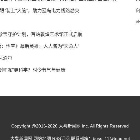
向
眼”装上“大脑”，助力孤岛电力线路勘灾
e
珍宝守护计划，首站敦煌艺术馆正式启航
话：悟空》幕后英雄：人人皆为“天命人”
尼泊尔
如何“冻”更科学？时令节气与健康
Copyright @2016-
2026 大粤新闻网 Inc. All Rights Reserved
大粤新闻网
网站地图
RSS订阅
联系邮箱：boss_11@teag.net