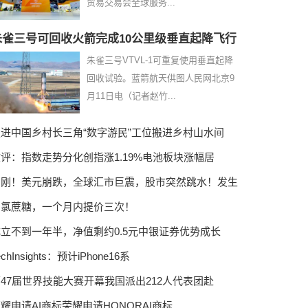
贸易交易会全球服务...
朱雀三号可回收火箭完成10公里级垂直起降飞行
朱雀三号VTVL-1可重复使用垂直起降
回收试验。蓝箭航天供图人民网北京9
月11日电（记者赵竹...
走进中国乡村长三角“数字游民”工位搬进乡村山水间
评：指数走势分化创指涨1.19%电池板块涨幅居
刚刚！美元崩跌，全球汇市巨震，股市突然跳水！发生
三氯蔗糖，一个月内提价三次！
立不到一年半，净值剩约0.5元中银证券优势成长
echInsights：预计iPhone16系
47届世界技能大赛开幕我国派出212人代表团赴
耀申请AI商标荣耀申请HONORAI商标