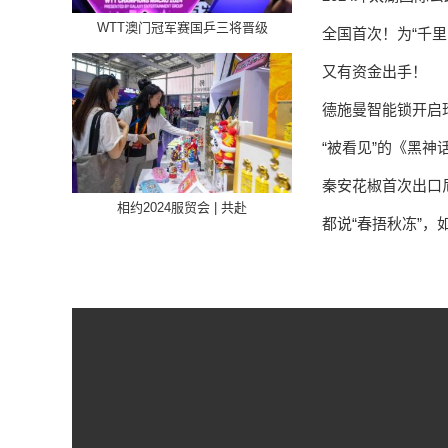
WTT澳门冠军赛国乒三将晋级
全国首次！为“千里
又有资金出手！
德施曼智能锁开启
“被看见”的《黑神
秦安花椒首次出口
相约2024服贸会 | 共赴
都说“春捂秋冻”，