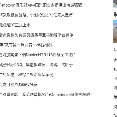
石·motors”俱乐部为中国汽配卖家提供出海最强驱
国将采取低价战略，计划投资2.73亿元人民币
99万元极越07正式上市
US将为会员提供免费送货服务与亚马逊等平台竞争
铸牢”教育第一课共育一棵石榴树
苹
加高盛下调NutrienNTR.US评级至“中性”
onPro版升级至3.0，集虚拟试妆、试驾、试听于
1
二批全域土地综合整治典型案例
《
完成自然资源确权登记
帆
双重表彰！追觅割草机A1与OmniSense获德国权威
财