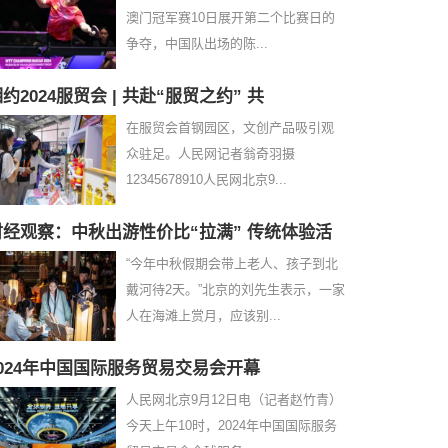
澳门冠军赛10日展开第二个比赛日的
争夺，中国队出场的陈...
约2024服贸会 | 共赴“服贸之约” 共
在服贸会首钢园区，文创产品吸引观
众驻足。人民网记者翁奇羽摄
12345678910人民网北京9...
财经观察：中秋出游性价比“拉满” 传统体验活
“今年中秋假期会带上老人、孩子到北
戴河待2天。”北京的刘先生表示，一家
人在海滩上赏月，应该别...
2024年中国国际服务贸易交易会开幕
人民网北京9月12日电（记者赵竹青）
今天上午10时，2024年中国国际服务