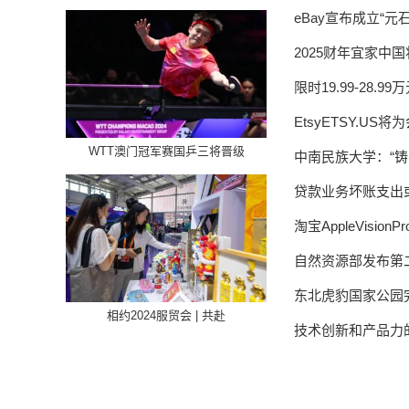
eBay宣布成立“元
2025财年宜家中
限时19.99-28.
EtsyETSY.
WTT澳门冠军赛国乒三将晋级
中南民族大学：“
贷款业务坏账支出或增
淘宝AppleVisi
自然资源部发布第
东北虎豹国家公园
相约2024服贸会 | 共赴
技术创新和产品力的