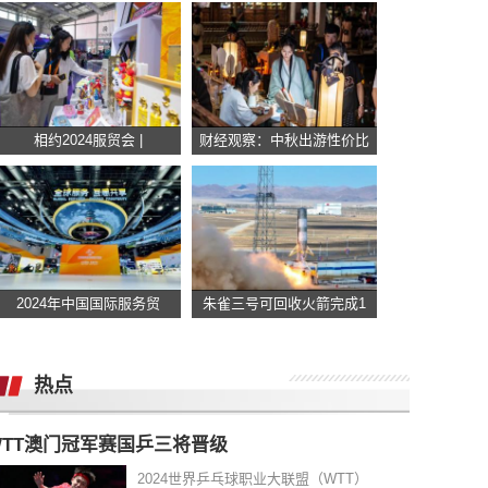
相约2024服贸会 |
财经观察：中秋出游性价比
2024年中国国际服务贸
朱雀三号可回收火箭完成1
热点
WTT澳门冠军赛国乒三将晋级
2024世界乒乓球职业大联盟（WTT）