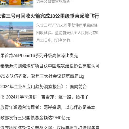
贸易交易会全球服务...
朱雀三号可回收火箭完成10公里级垂直起降飞行
朱雀三号VTVL-1可重复使用垂直起降
回收试验。蓝箭航天供图人民网北京9
月11日电（记者赵竹...
果首款AIiPhone16系列升级高信噪比麦克
永泰能源海则滩煤矿项目获中国煤炭建设协会高度认可
079支队伍齐聚、聚焦三大社会议题第四届Lig
2024年企业AI应用趋势洞察报告》：面向前台
书·2024开学季演讲｜吉雪萍：这一路，给孩子
藏族青年邂逅台湾舞者：两岸婚姻，以心伴心是基本
政部发行三只国债总金额达2940亿元
瑞派宠物医院轮值总裁胡文强：双维度提升打造服务自