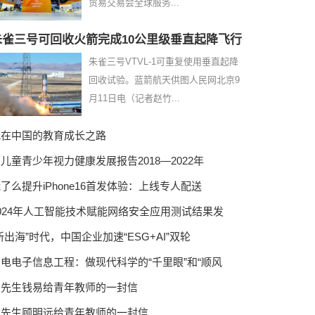
贸易交易会全球服务...
朱雀三号可回收火箭完成10公里级垂直起降飞行
朱雀三号VTVL-1可重复使用垂直起降
回收试验。蓝箭航天供图人民网北京9
月11日电（记者赵竹...
我在中国的教育成长之路
儿童青少年视力健康发展报告2018—2022年
了么提升iPhone16首发体验：上线专人配送
024年人工智能技术赋能网络安全应用测试结果发
新出海”时代，中国企业加速“ESG+AI”双轮
电电子信息工程：做现代科学的“千里眼”和“顺风
大先生钱易给青年教师的一封信
大先生顾明远给青年教师的一封信