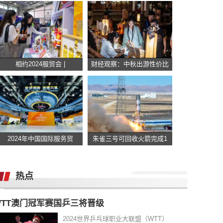
相约2024服贸会 |
财经观察：中秋出游性价比
2024年中国国际服务贸
朱雀三号可回收火箭完成1
热点
WTT澳门冠军赛国乒三将晋级
2024世界乒乓球职业大联盟（WTT）