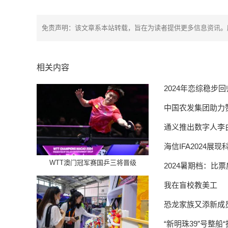
免责声明：该文章系本站转载，旨在为读者提供更多信息资讯。
相关内容
2024年恋综稳步
中国农发集团助力
通义推出数字人李
海信IFA2024
WTT澳门冠军赛国乒三将晋级
2024暑期档：比
我在盲校教美工
恐龙家族又添新成
“新明珠39”号整