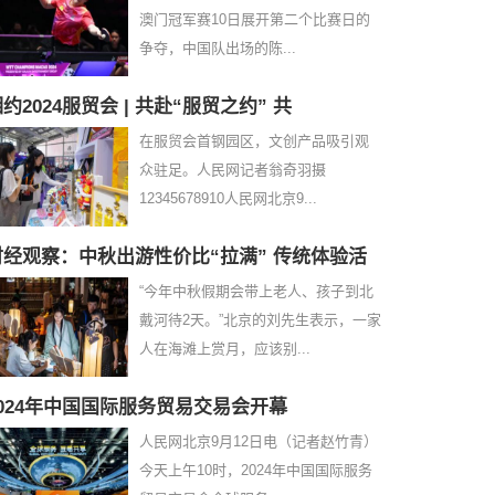
澳门冠军赛10日展开第二个比赛日的
争夺，中国队出场的陈...
约2024服贸会 | 共赴“服贸之约” 共
在服贸会首钢园区，文创产品吸引观
众驻足。人民网记者翁奇羽摄
12345678910人民网北京9...
财经观察：中秋出游性价比“拉满” 传统体验活
“今年中秋假期会带上老人、孩子到北
戴河待2天。”北京的刘先生表示，一家
人在海滩上赏月，应该别...
2024年中国国际服务贸易交易会开幕
人民网北京9月12日电（记者赵竹青）
今天上午10时，2024年中国国际服务