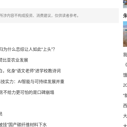
所涉内容不构成投资、消费建议，仅供读者参考。
回归为什么恋综让人如此“上头”？
赞比亚农业发展
《
白，化身“语文老师”进学校教诗词
饿
展现科技实力：AI智能与可持续发展并重
2
票房不给力更可怕的是口碑崩塌
“
西
员
船“披挂”国产碳纤维材料下水